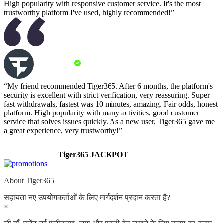
High popularity with responsive customer service. It's the most
trustworthy platform I've used, highly recommended!”
“My friend recommended Tiger365. After 6 months, the platform's
security is excellent with strict verification, very reassuring. Super
fast withdrawals, fastest was 10 minutes, amazing. Fair odds, honest
platform. High popularity with many activities, good customer
service that solves issues quickly. As a new user, Tiger365 gave me
a great experience, very trustworthy!”
Tiger365 JACKPOT
About Tiger365
सहायता नए उपयोगकर्ताओं के लिए मार्गदर्शन प्रदान करता है?
×