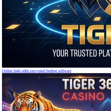
Online high odds encrypted betting software