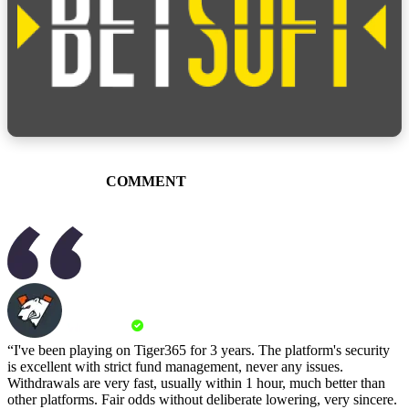
COMMENT
“I've been playing on Tiger365 for 3 years. The platform's security
is excellent with strict fund management, never any issues.
Withdrawals are very fast, usually within 1 hour, much better than
other platforms. Fair odds without deliberate lowering, very sincere.