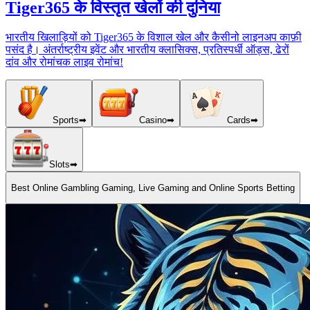
Tiger365 के विस्तृत खेलों की दुनिया
भारतीय खिलाड़ियों को Tiger365 के विशाल खेल और कैसीनो लाइनअप काफ़ी
पसंद है। अंतर्राष्ट्रीय इवेंट और भारतीय क्लासिक्स, प्रतिस्पर्धी ऑड्स, ढेरों
दांव और रोमांचक लाइव रोमांच!
Sports
➡
Casino
➡
Cards
➡
Slots
➡
Best Online Gambling Gaming, Live Gaming and Online Sports Betting