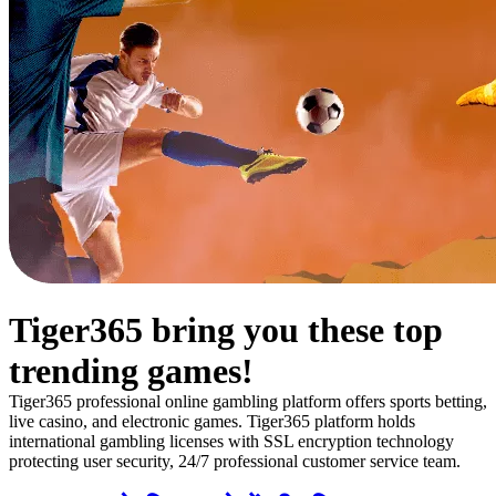
Tiger365 bring you these top
trending games!
Tiger365 professional online gambling platform offers sports betting,
live casino, and electronic games. Tiger365 platform holds
international gambling licenses with SSL encryption technology
protecting user security, 24/7 professional customer service team.