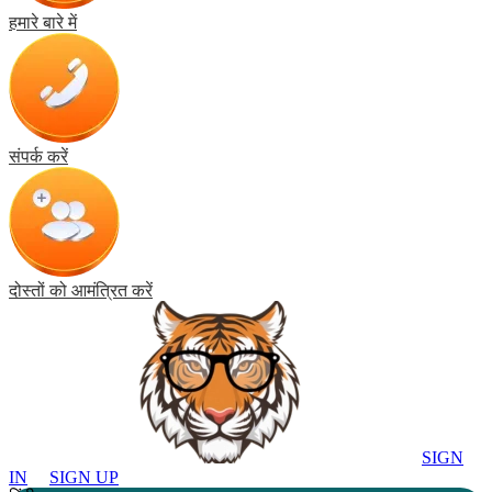
हमारे बारे में
संपर्क करें
दोस्तों को आमंत्रित करें
SIGN
IN
SIGN UP